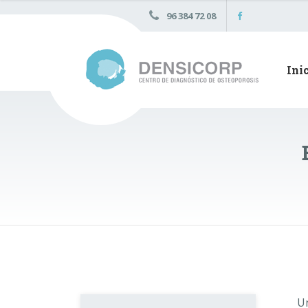
96 384 72 08
Ini
Un