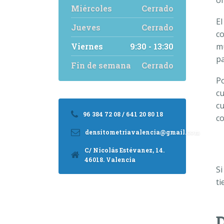
of
Miércoles
Cerrado
El
Jueves
Cerrado
co
Viernes
9:30 - 13:30
mú
pa
Fin de semana
Cerrado
Po
cu
c
96 384 72 08 / 641 20 80 18
co
densitometriavalencia@gmail.com
C/ Nicolás Estévanez, 14.
46018. Valencia
Si
ti