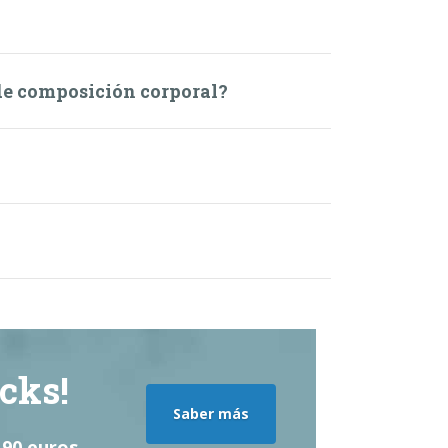
de composición corporal?
cks!
Saber más
90 euros.