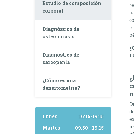
Estudio de composición
re
corporal
pa
co
in
Diagnóstico de
pé
osteoporosis
¿
Diagnóstico de
T
sarcopenia
¿
¿Cómo es una
c
densitometría?
n
De
d
Lunes
16:15-19:15
es
p
Martes
09:30 - 19:15