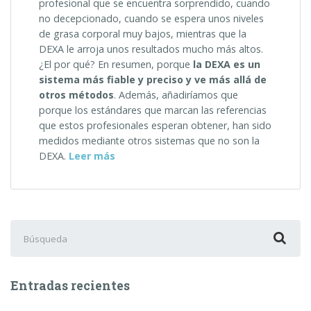
profesional que se encuentra sorprendido, cuando
no decepcionado, cuando se espera unos niveles
de grasa corporal muy bajos, mientras que la
DEXA le arroja unos resultados mucho más altos.
¿El por qué? En resumen, porque
la DEXA es un
sistema más fiable y preciso y ve más allá de
otros métodos
. Además, añadiríamos que
porque los estándares que marcan las referencias
que estos profesionales esperan obtener, han sido
medidos mediante otros sistemas que no son la
«¿Por
DEXA.
Leer más
qué
me
sale
más
Buscar:
grasa
corporal
si
me
Entradas recientes
hago
una